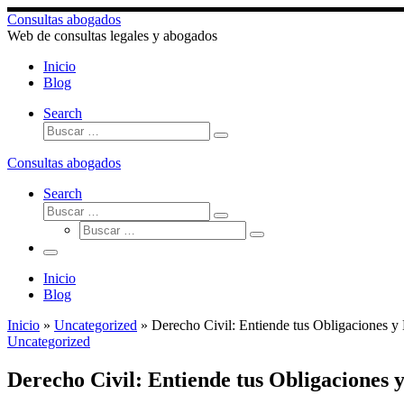
Saltar
Consultas abogados
al
Web de consultas legales y abogados
contenido
Inicio
Blog
Search
Buscar
Buscar
…
Consultas abogados
Search
Buscar
Buscar
Buscar
…
Buscar
…
Menú
Inicio
Blog
Inicio
»
Uncategorized
»
Derecho Civil: Entiende tus Obligaciones y
Uncategorized
Derecho Civil: Entiende tus Obligaciones 