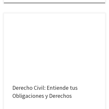
El derecho civil es una rama del derecho fundamental en la vida
cotidiana de cada persona. Comprender sus principios básicos te
permitirá estar mejor preparado para cumplir con tus obligaciones
y defender tus derechos. En este artículo, te ayudaremos a
entender de qué se trata y cómo puede afectar tu […]
Derecho Civil: Entiende tus
Obligaciones y Derechos