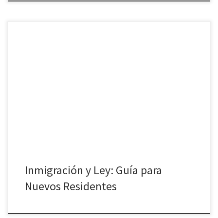
La inmigración y ley son temas que pueden resultar confusos para
quienes llegan a un nuevo país. Como nuevos residentes en
España, existen ciertos aspectos legales que debes conocer para
asegurar una estancia segura y legal. En esta guía, te ofrecemos
una visión clara y detallada sobre todo lo que […]
Inmigración y Ley: Guía para
Nuevos Residentes