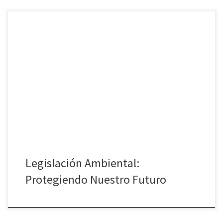
En un mundo donde la preocupación por el medio ambiente es
cada vez mayor, la legislación ambiental cobra una relevancia
fundamental. Este cuerpo normativo es esencial para garantizar
que las futuras generaciones puedan disfrutar de un planeta sano
y sostenible. Vamos a profundizar en qué consiste la legislación
ambiental y […]
Legislación Ambiental:
Protegiendo Nuestro Futuro