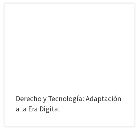
En una era donde la tecnología avanza a un ritmo vertiginoso, el
Derecho y Tecnología deben ir de la mano para garantizar una
adaptación eficaz a la Era Digital. Este artículo explorará cómo el
ámbito legal se está ajustando a las nuevas realidades
tecnológicas, así como sus implicaciones para los […]
Derecho y Tecnología: Adaptación
a la Era Digital