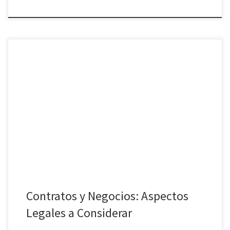
Contratos y Negocios: Aspectos Legales a Considerar En un mundo
donde los negocios se desarrollan a un ritmo vertiginoso,
comprender los aspectos legales es esencial para cualquier
emprendedor o empresario. Uno de los elementos clave para
garantizar el éxito y cumplimiento en los negocios es el manejo
adecuado de los […]
Contratos y Negocios: Aspectos
Legales a Considerar