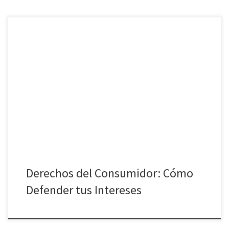
En el mundo actual, donde el consumo de bienes y servicios es
una actividad diaria, es esencial conocer bien los derechos del
consumidor: cómo defender tus intereses ante posibles abusos o
incumplimientos. Aquí te explicamos todo lo que necesitas saber
para que te sientas seguro y protegido en tus transacciones […]
Derechos del Consumidor: Cómo
Defender tus Intereses