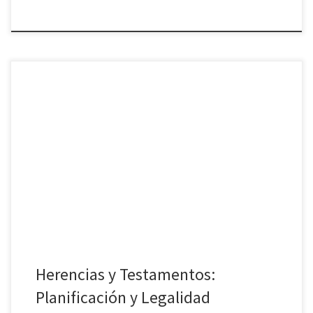
La planificación de herencias y testamentos es un tema esencial
que, tarde o temprano, toca a la puerta de muchas familias. Si
alguna vez te has preguntado cómo gestionar tu patrimonio de
manera que tus deseos se cumplan una vez que ya no estés, este
artículo es para ti. Te […]
Herencias y Testamentos:
Planificación y Legalidad