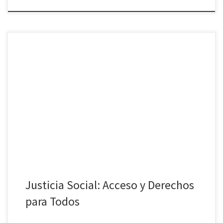
La justicia social es un concepto fundamental en cualquier
sociedad que aspire a ser equitativa y justa. En este artículo
exploraremos qué es la justicia social, su importancia en el acceso
a derechos para todos, y cómo se refleja en el marco legal
español. ¿Qué es la Justicia Social? La […]
Justicia Social: Acceso y Derechos
para Todos