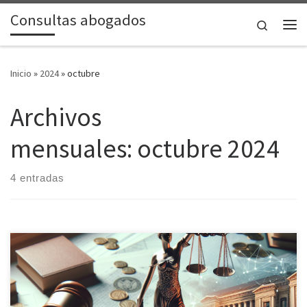
Consultas abogados
Saltar al contenido
Search
Me
Inicio
»
2024
»
octubre
Archivos
mensuales:
octubre 2024
4 entradas
En el siempre dinámico ámbito del derecho, mantenerse al día
con la actualidad jurídica: noticias y análisis es fundamental tanto