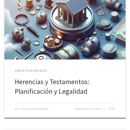
La planificación de herencias y testamentos es un tema esencial
que, tarde o temprano, toca a la puerta de muchas familias. Si
alguna vez te has preguntado cómo gestionar tu patrimonio de
manera que tus deseos se cumplan una vez que ya no estés, este
artículo es para ti. Te […]
UNCATEGORIZED
Herencias y Testamentos:
Planificación y Legalidad
por
consultasabogados
Publicada
octubre 17, 2024