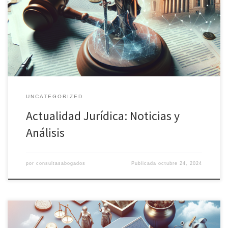
para profesionales del sector como para aquellas personas
interesadas en entender mejor su entorno legal. Aquí os
ofrecemos un vistazo a las tendencias actuales y los análisis más
relevantes para […]
UNCATEGORIZED
Actualidad Jurídica: Noticias y
Análisis
por
consultasabogados
Publicada
octubre 24, 2024