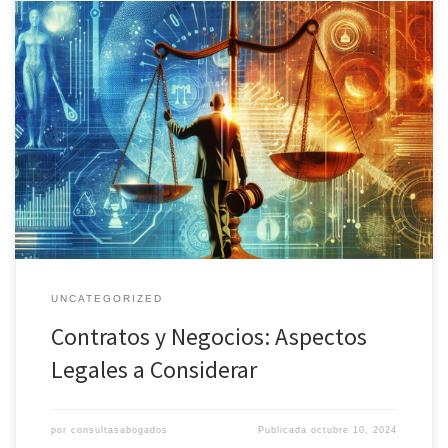
Contratos y Negocios: Aspectos Legales a Considerar En un mundo
donde los negocios se desarrollan a un ritmo vertiginoso,
comprender los aspectos legales es esencial para cualquier
emprendedor o empresario. Uno de los elementos clave para
garantizar el éxito y cumplimiento en los negocios es el manejo
adecuado de los […]
UNCATEGORIZED
Contratos y Negocios: Aspectos
Legales a Considerar
por
consultasabogados
Publicada
octubre 10, 2024