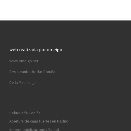
web realizada por omeigo
www.omeigo.net
Restaurantes bodas Coruña
De la Mata Legal
Peluquería Coruña
Apertura de cajas fuertes en Madrid
Impermeabilizaciones Madrid