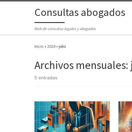
Saltar al contenido
Consultas abogados
Web de consultas legales y abogados
Inicio
»
2024
»
julio
Archivos mensuales:
5 entradas
El Derecho Penal es una rama
La P
fundamental del ordenamiento
es u
jurídico español, y conocer el Código
pers
Penal es esencial para entender
distr