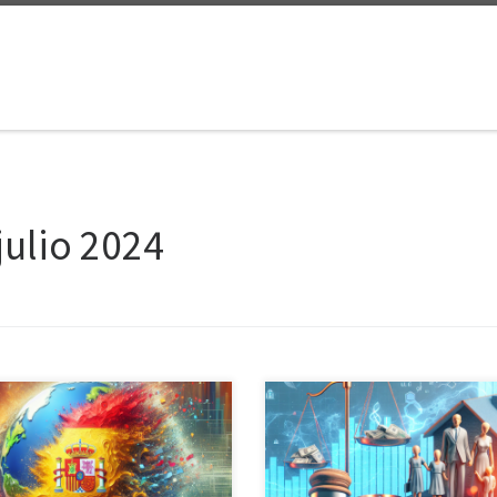
julio 2024
ropiedad Intelectual en España
Introducción En la vida familiar, a
n campo crucial para cualquier
menudo surgen situaciones que
ona que crea, produce o
requieren una intervención legal.
ibuye obras originales. Este
Desde cuestiones de herencias h