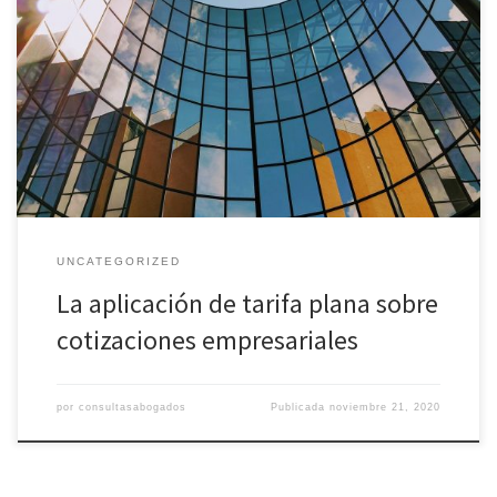
La concepción de la tarifa plana, requiere mucha más explicación
a fondo, ya que ha sido adoptado ese nombre que fue impuesto
por los medios de comunicación, debido a que se encuentra
disponible la cuota de 100 euros para los contratos que esté
indefinidos a jornada completa celebrada el 25 […]
UNCATEGORIZED
La aplicación de tarifa plana sobre
cotizaciones empresariales
por
consultasabogados
Publicada
noviembre 21, 2020