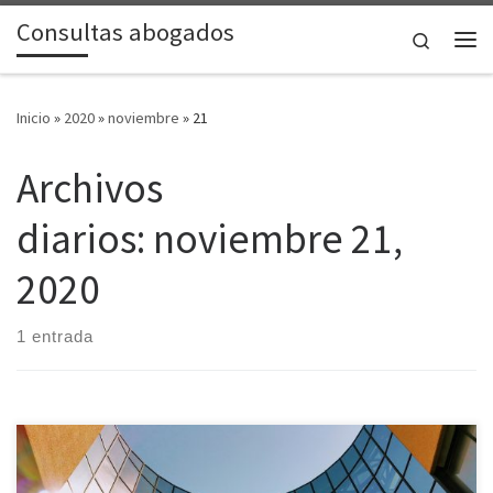
Consultas abogados
Saltar al contenido
Search
Me
Inicio
»
2020
»
noviembre
»
21
Archivos
diarios:
noviembre 21,
2020
1 entrada