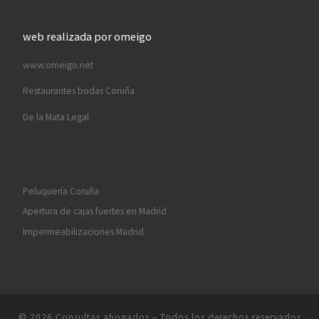
web realizada por omeigo
www.omeigo.net
Restaurantes bodas Coruña
De la Mata Legal
Peluquería Coruña
Apertura de cajas fuertes en Madrid
Impermeabilizaciones Madrid
© 2026
Consultas abogados
– Todos los derechos reservados